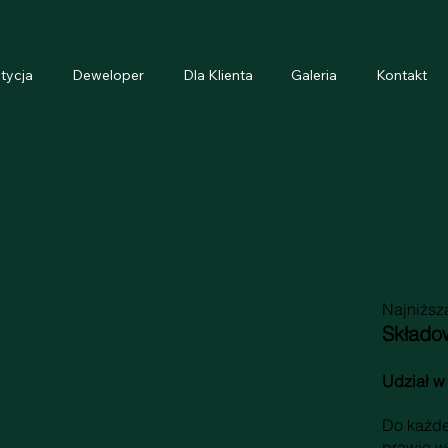
tycja
Deweloper
Dla Klienta
Galeria
Kontakt
Najniższa
Składo
Udział w
Do każde
prawie w