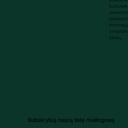
budynek.
powierzc
powierzc
Informac
zmianom 
lokalu.
Subskrybuj naszą listę mailingową