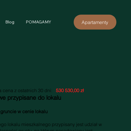
Apartamenty
Blog
POMAGAMY
 cena z ostatnich 30 dni:
530 530,00 zł
we przypisane do lokalu
 gruncie w cenie lokalu
go lokalu mieszkalnego przypisany jest udział w
łasności gruntu, na którym posadowiony jest